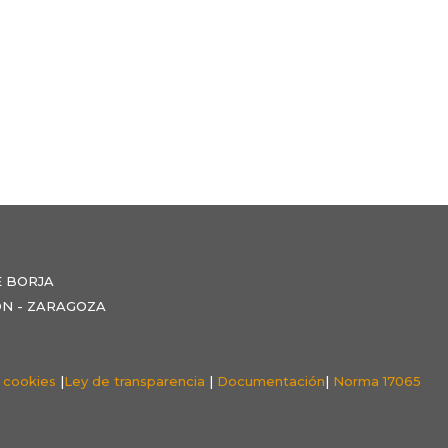
E BORJA
NZÓN - ZARAGOZA
e cookies
|
Ley de transparencia
|
Documentación
|
Norma 17065