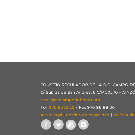
CONSEJO REGULADOR DE LA D.O. CAMPO D
C/ Subida de San Andrés, 6 C/P 50570 - AI
vinos@docampodeborja.com
Tel.
976 85 21 22
/ Fax 976 86 88 06
Aviso legal
|
Política de privacidad
|
Política d