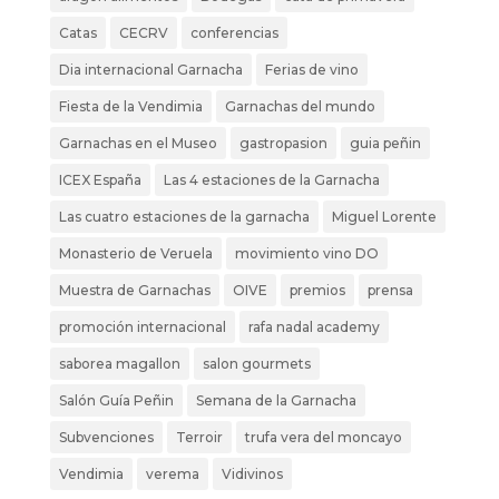
Catas
CECRV
conferencias
Dia internacional Garnacha
Ferias de vino
Fiesta de la Vendimia
Garnachas del mundo
Garnachas en el Museo
gastropasion
guia peñin
ICEX España
Las 4 estaciones de la Garnacha
Las cuatro estaciones de la garnacha
Miguel Lorente
Monasterio de Veruela
movimiento vino DO
Muestra de Garnachas
OIVE
premios
prensa
promoción internacional
rafa nadal academy
saborea magallon
salon gourmets
Salón Guía Peñin
Semana de la Garnacha
Subvenciones
Terroir
trufa vera del moncayo
Vendimia
verema
Vidivinos