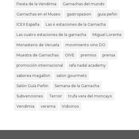
Fiesta de la Vendimia
Garnachas del mundo
Garnachas en el Museo
gastropasion
guia peñin
ICEX España
Las 4 estaciones de la Garnacha
Las cuatro estaciones de la garnacha
Miguel Lorente
Monasterio de Veruela
movimiento vino DO
Muestra de Garnachas
OIVE
premios
prensa
promoción internacional
rafa nadal academy
saborea magallon
salon gourmets
Salón Guía Peñin
Semana de la Garnacha
Subvenciones
Terroir
trufa vera del moncayo
Vendimia
verema
Vidivinos