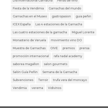
Dia internacional Garnacha
Ferias de vino
Fiesta de la Vendimia
Garnachas del mundo
Garnachas en el Museo
gastropasion
guia peñin
ICEX España
Las 4 estaciones de la Garnacha
Las cuatro estaciones de la garnacha
Miguel Lorente
Monasterio de Veruela
movimiento vino DO
Muestra de Garnachas
OIVE
premios
prensa
promoción internacional
rafa nadal academy
saborea magallon
salon gourmets
Salón Guía Peñin
Semana de la Garnacha
Subvenciones
Terroir
trufa vera del moncayo
Vendimia
verema
Vidivinos