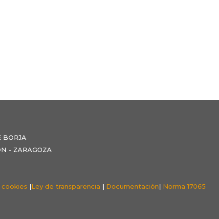
E BORJA
NZÓN - ZARAGOZA
e cookies
|
Ley de transparencia
|
Documentación
|
Norma 17065