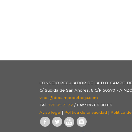
CONSEJO REGULADOR DE LA D.O. CAMPO D
C/ Subida de San Andrés, 6 C/P 50570 - AI
vinos@docampodeborja.com
Tel.
976 85 21 22
/ Fax 976 86 88 06
Aviso legal
|
Política de privacidad
|
Política d