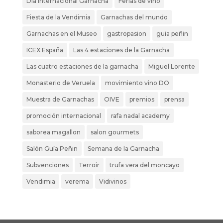
Dia internacional Garnacha
Ferias de vino
Fiesta de la Vendimia
Garnachas del mundo
Garnachas en el Museo
gastropasion
guia peñin
ICEX España
Las 4 estaciones de la Garnacha
Las cuatro estaciones de la garnacha
Miguel Lorente
Monasterio de Veruela
movimiento vino DO
Muestra de Garnachas
OIVE
premios
prensa
promoción internacional
rafa nadal academy
saborea magallon
salon gourmets
Salón Guía Peñin
Semana de la Garnacha
Subvenciones
Terroir
trufa vera del moncayo
Vendimia
verema
Vidivinos