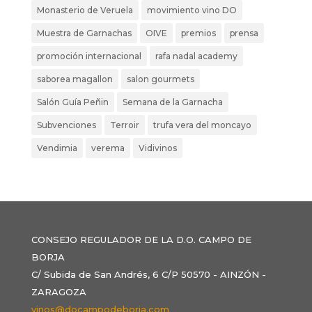
Monasterio de Veruela
movimiento vino DO
Muestra de Garnachas
OIVE
premios
prensa
promoción internacional
rafa nadal academy
saborea magallon
salon gourmets
Salón Guía Peñin
Semana de la Garnacha
Subvenciones
Terroir
trufa vera del moncayo
Vendimia
verema
Vidivinos
CONSEJO REGULADOR DE LA D.O. CAMPO DE
BORJA
C/ Subida de San Andrés, 6 C/P 50570 - AINZÓN -
ZARAGOZA
vinos@docampodeborja.com