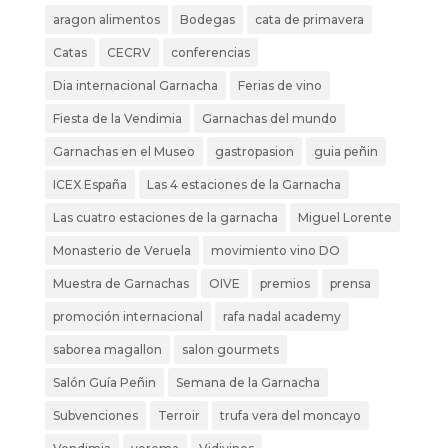
aragon alimentos
Bodegas
cata de primavera
Catas
CECRV
conferencias
Dia internacional Garnacha
Ferias de vino
Fiesta de la Vendimia
Garnachas del mundo
Garnachas en el Museo
gastropasion
guia peñin
ICEX España
Las 4 estaciones de la Garnacha
Las cuatro estaciones de la garnacha
Miguel Lorente
Monasterio de Veruela
movimiento vino DO
Muestra de Garnachas
OIVE
premios
prensa
promoción internacional
rafa nadal academy
saborea magallon
salon gourmets
Salón Guía Peñin
Semana de la Garnacha
Subvenciones
Terroir
trufa vera del moncayo