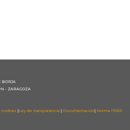
E BORJA
NZÓN - ZARAGOZA
e cookies
|
Ley de transparencia
|
Documentación
|
Norma 17065