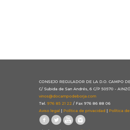
CONSEJO REGULADOR DE LA D.O. CAMPO D
C/ Subida de San Andrés, 6 C/P 50570 - AI
vinos@docampodeborja.com
Tel.
976 85 21 22
/ Fax 976 86 88 06
Aviso legal
|
Política de privacidad
|
Política d