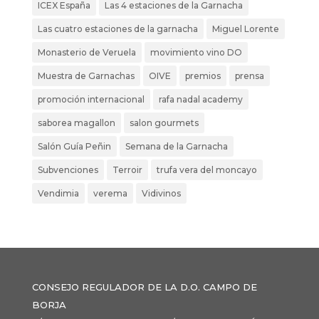
ICEX España
Las 4 estaciones de la Garnacha
Las cuatro estaciones de la garnacha
Miguel Lorente
Monasterio de Veruela
movimiento vino DO
Muestra de Garnachas
OIVE
premios
prensa
promoción internacional
rafa nadal academy
saborea magallon
salon gourmets
Salón Guía Peñin
Semana de la Garnacha
Subvenciones
Terroir
trufa vera del moncayo
Vendimia
verema
Vidivinos
CONSEJO REGULADOR DE LA D.O. CAMPO DE
BORJA