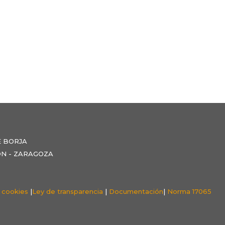
E BORJA
NZÓN - ZARAGOZA
e cookies
|
Ley de transparencia
|
Documentación
|
Norma 17065