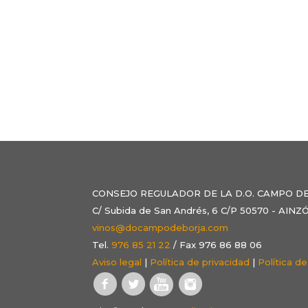
CONSEJO REGULADOR DE LA D.O. CAMPO D
C/ Subida de San Andrés, 6 C/P 50570 - AI
vinos@docampodeborja.com
Tel.
976 85 21 22
/ Fax 976 86 88 06
Aviso legal
|
Política de privacidad
|
Política d