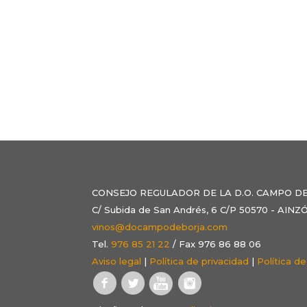
CONSEJO REGULADOR DE LA D.O. CAMPO D
C/ Subida de San Andrés, 6 C/P 50570 - AI
vinos@docampodeborja.com
Tel.
976 85 21 22
/ Fax 976 86 88 06
Aviso legal
|
Política de privacidad
|
Política d