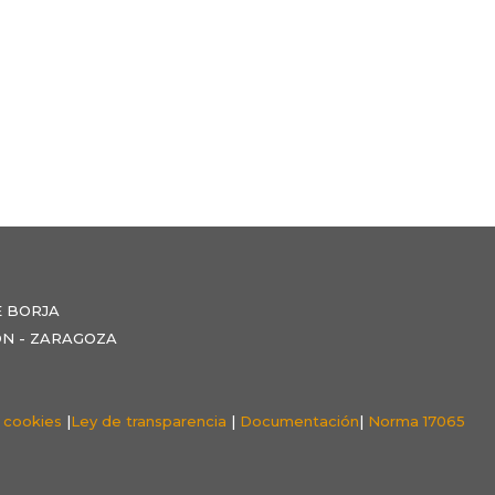
E BORJA
NZÓN - ZARAGOZA
e cookies
|
Ley de transparencia
|
Documentación
|
Norma 17065