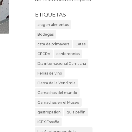
ETIQUETAS
aragon alimentos
Bodegas
cata de primavera
Catas
CECRV
conferencias
Dia internacional Garnacha
Ferias de vino
Fiesta de la Vendimia
Garnachas del mundo
Garnachas en el Museo
gastropasion
guia peñin
ICEX España
Las 4 estaciones de la