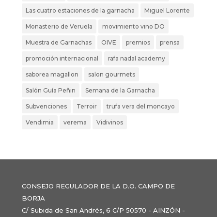
Las cuatro estaciones de la garnacha
Miguel Lorente
Monasterio de Veruela
movimiento vino DO
Muestra de Garnachas
OIVE
premios
prensa
promoción internacional
rafa nadal academy
saborea magallon
salon gourmets
Salón Guía Peñin
Semana de la Garnacha
Subvenciones
Terroir
trufa vera del moncayo
Vendimia
verema
Vidivinos
CONSEJO REGULADOR DE LA D.O. CAMPO DE
BORJA
C/ Subida de San Andrés, 6 C/P 50570 - AINZÓN -