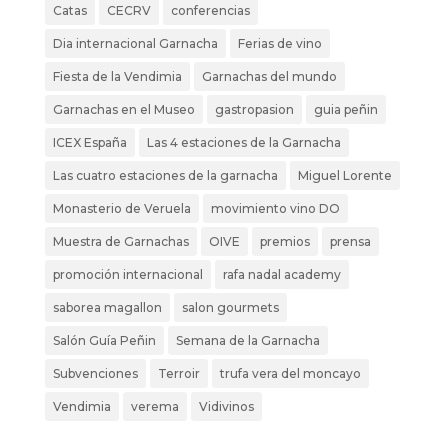
Catas
CECRV
conferencias
Dia internacional Garnacha
Ferias de vino
Fiesta de la Vendimia
Garnachas del mundo
Garnachas en el Museo
gastropasion
guia peñin
ICEX España
Las 4 estaciones de la Garnacha
Las cuatro estaciones de la garnacha
Miguel Lorente
Monasterio de Veruela
movimiento vino DO
Muestra de Garnachas
OIVE
premios
prensa
promoción internacional
rafa nadal academy
saborea magallon
salon gourmets
Salón Guía Peñin
Semana de la Garnacha
Subvenciones
Terroir
trufa vera del moncayo
Vendimia
verema
Vidivinos