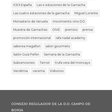
ICEX España
Las 4 estaciones de la Garnacha
Las cuatro estaciones de la garnacha
Miguel Lorente
Monasterio de Veruela
movimiento vino DO
Muestra de Garnachas
OIVE
premios
prensa
promoción internacional
rafa nadal academy
saborea magallon
salon gourmets
Salón Guía Peñin
Semana de la Garnacha
Subvenciones
Terroir
trufa vera del moncayo
Vendimia
verema
Vidivinos
CONSEJO REGULADOR DE LA D.O. CAMPO DE
BORJA