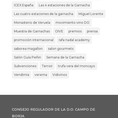
ICEX España
Las 4 estaciones de la Garnacha
Las cuatro estaciones de la garnacha
Miguel Lorente
Monasterio de Veruela
movimiento vino DO
Muestra de Garnachas
OIVE
premios
prensa
promoción internacional
rafa nadal academy
saborea magallon
salon gourmets
Salón Guía Peñin
Semana de la Garnacha
Subvenciones
Terroir
trufa vera del moncayo
Vendimia
verema
Vidivinos
CONSEJO REGULADOR DE LA D.O. CAMPO DE
BORJA