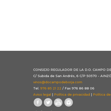
CONSEJO REGULADOR DE LA D.O. CAMPO D
C/ Subida de San Andrés, 6 C/P 50570 - AI
vinos@docampodeborja.com
Tel.
976 85 21 22
/ Fax 976 86 88 06
Aviso legal
|
Política de privacidad
|
Política d