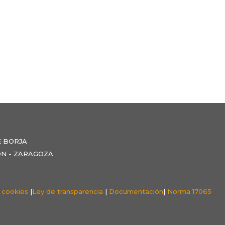
E BORJA
NZÓN - ZARAGOZA
e cookies
|
Ley de transparencia
|
Documentación
|
Norma 17065