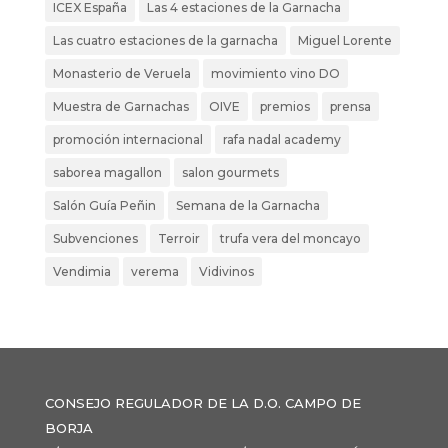
ICEX España
Las 4 estaciones de la Garnacha
Las cuatro estaciones de la garnacha
Miguel Lorente
Monasterio de Veruela
movimiento vino DO
Muestra de Garnachas
OIVE
premios
prensa
promoción internacional
rafa nadal academy
saborea magallon
salon gourmets
Salón Guía Peñin
Semana de la Garnacha
Subvenciones
Terroir
trufa vera del moncayo
Vendimia
verema
Vidivinos
CONSEJO REGULADOR DE LA D.O. CAMPO DE
BORJA