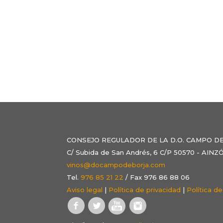
CONSEJO REGULADOR DE LA D.O. CAMPO D
C/ Subida de San Andrés, 6 C/P 50570 - AI
vinos@docampodeborja.com
Tel.
976 85 21 22
/ Fax 976 86 88 06
Aviso legal
|
Política de privacidad
|
Política d