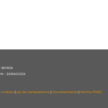
E BORJA
NZÓN - ZARAGOZA
e cookies
|
Ley de transparencia
|
Documentación
|
Norma 17065