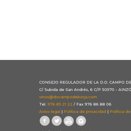
CONSEJO REGULADOR DE LA D.O. CAMPO D
C/ Subida de San Andrés, 6 C/P 50570 - AI
vinos@docampodeborja.com
Tel.
976 85 21 22
/ Fax 976 86 88 06
Aviso legal
|
Política de privacidad
|
Política d