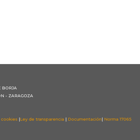
E BORJA
NZÓN - ZARAGOZA
e cookies
|
Ley de transparencia
|
Documentación
|
Norma 17065