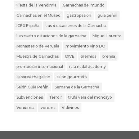
Fiesta de la Vendimia
Garnachas del mundo
Garnachas en el Museo
gastropasion
guia peñin
ICEX España
Las 4 estaciones de la Garnacha
Las cuatro estaciones de la garnacha
Miguel Lorente
Monasterio de Veruela
movimiento vino DO
Muestra de Garnachas
OIVE
premios
prensa
promoción internacional
rafa nadal academy
saborea magallon
salon gourmets
Salón Guía Peñin
Semana de la Garnacha
Subvenciones
Terroir
trufa vera del moncayo
Vendimia
verema
Vidivinos