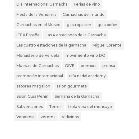
Dia internacional Garnacha
Ferias de vino
Fiesta de la Vendimia
Garnachas del mundo
Garnachas en el Museo
gastropasion
guia peñin
ICEX España
Las 4 estaciones de la Garnacha
Las cuatro estaciones de la garnacha
Miguel Lorente
Monasterio de Veruela
movimiento vino DO
Muestra de Garnachas
OIVE
premios
prensa
promoción internacional
rafa nadal academy
saborea magallon
salon gourmets
Salón Guía Peñin
Semana de la Garnacha
Subvenciones
Terroir
trufa vera del moncayo
Vendimia
verema
Vidivinos