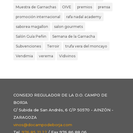
Muestra de Garnachas
OIVE
premios
prensa
promoción internacional
rafa nadal academy
saborea magallon
salon gourmets
Salón Guía Peñin
Semana de la Garnacha
Subvenciones
Terroir
trufa vera del moncayo
Vendimia
verema
Vidivinos
CONSEJO REGULADOR DE LA D.O. CAMPO DE
BORJA
C/ Subida de San Andrés, 6 C/P 50570 - AINZÓN -
ZARAGOZA
vinos@docampodeborja.com
Tel.
976 85 21 22
/ Fax 976 86 88 06