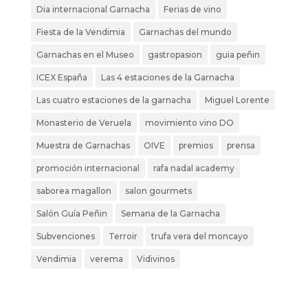
Dia internacional Garnacha
Ferias de vino
Fiesta de la Vendimia
Garnachas del mundo
Garnachas en el Museo
gastropasion
guia peñin
ICEX España
Las 4 estaciones de la Garnacha
Las cuatro estaciones de la garnacha
Miguel Lorente
Monasterio de Veruela
movimiento vino DO
Muestra de Garnachas
OIVE
premios
prensa
promoción internacional
rafa nadal academy
saborea magallon
salon gourmets
Salón Guía Peñin
Semana de la Garnacha
Subvenciones
Terroir
trufa vera del moncayo
Vendimia
verema
Vidivinos