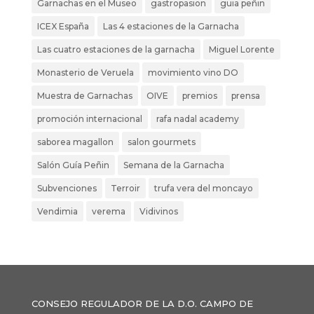
Garnachas en el Museo
gastropasion
guia peñin
ICEX España
Las 4 estaciones de la Garnacha
Las cuatro estaciones de la garnacha
Miguel Lorente
Monasterio de Veruela
movimiento vino DO
Muestra de Garnachas
OIVE
premios
prensa
promoción internacional
rafa nadal academy
saborea magallon
salon gourmets
Salón Guía Peñin
Semana de la Garnacha
Subvenciones
Terroir
trufa vera del moncayo
Vendimia
verema
Vidivinos
CONSEJO REGULADOR DE LA D.O. CAMPO DE