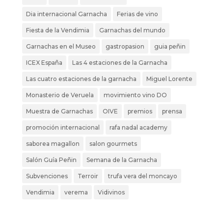
Dia internacional Garnacha
Ferias de vino
Fiesta de la Vendimia
Garnachas del mundo
Garnachas en el Museo
gastropasion
guia peñin
ICEX España
Las 4 estaciones de la Garnacha
Las cuatro estaciones de la garnacha
Miguel Lorente
Monasterio de Veruela
movimiento vino DO
Muestra de Garnachas
OIVE
premios
prensa
promoción internacional
rafa nadal academy
saborea magallon
salon gourmets
Salón Guía Peñin
Semana de la Garnacha
Subvenciones
Terroir
trufa vera del moncayo
Vendimia
verema
Vidivinos