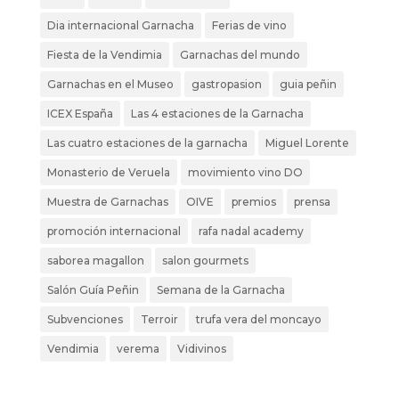
Dia internacional Garnacha
Ferias de vino
Fiesta de la Vendimia
Garnachas del mundo
Garnachas en el Museo
gastropasion
guia peñin
ICEX España
Las 4 estaciones de la Garnacha
Las cuatro estaciones de la garnacha
Miguel Lorente
Monasterio de Veruela
movimiento vino DO
Muestra de Garnachas
OIVE
premios
prensa
promoción internacional
rafa nadal academy
saborea magallon
salon gourmets
Salón Guía Peñin
Semana de la Garnacha
Subvenciones
Terroir
trufa vera del moncayo
Vendimia
verema
Vidivinos