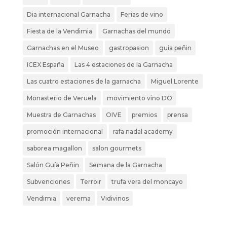
Dia internacional Garnacha
Ferias de vino
Fiesta de la Vendimia
Garnachas del mundo
Garnachas en el Museo
gastropasion
guia peñin
ICEX España
Las 4 estaciones de la Garnacha
Las cuatro estaciones de la garnacha
Miguel Lorente
Monasterio de Veruela
movimiento vino DO
Muestra de Garnachas
OIVE
premios
prensa
promoción internacional
rafa nadal academy
saborea magallon
salon gourmets
Salón Guía Peñin
Semana de la Garnacha
Subvenciones
Terroir
trufa vera del moncayo
Vendimia
verema
Vidivinos