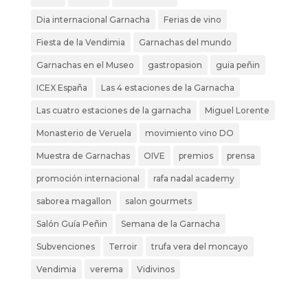
Dia internacional Garnacha
Ferias de vino
Fiesta de la Vendimia
Garnachas del mundo
Garnachas en el Museo
gastropasion
guia peñin
ICEX España
Las 4 estaciones de la Garnacha
Las cuatro estaciones de la garnacha
Miguel Lorente
Monasterio de Veruela
movimiento vino DO
Muestra de Garnachas
OIVE
premios
prensa
promoción internacional
rafa nadal academy
saborea magallon
salon gourmets
Salón Guía Peñin
Semana de la Garnacha
Subvenciones
Terroir
trufa vera del moncayo
Vendimia
verema
Vidivinos