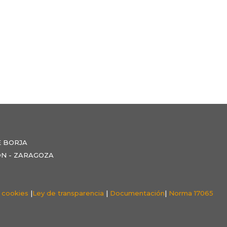
E BORJA
NZÓN - ZARAGOZA
e cookies
|
Ley de transparencia
|
Documentación
|
Norma 17065