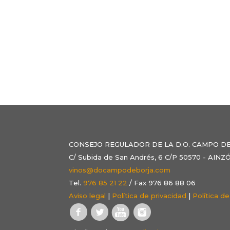
CONSEJO REGULADOR DE LA D.O. CAMPO D
C/ Subida de San Andrés, 6 C/P 50570 - AI
vinos@docampodeborja.com
Tel.
976 85 21 22
/ Fax 976 86 88 06
Aviso legal
|
Política de privacidad
|
Política d