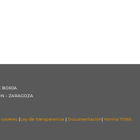
E BORJA
NZÓN - ZARAGOZA
e cookies
|
Ley de transparencia
|
Documentación
|
Norma 17065