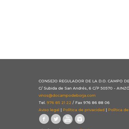
CONSEJO REGULADOR DE LA D.O. CAMPO D
C/ Subida de San Andrés, 6 C/P 50570 - AI
vinos@docampodeborja.com
Tel.
976 85 21 22
/ Fax 976 86 88 06
Aviso legal
|
Política de privacidad
|
Política d