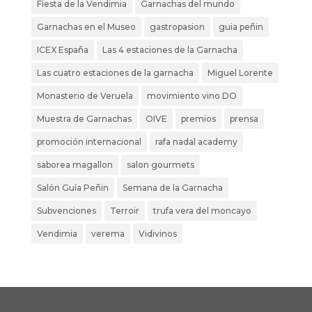
Fiesta de la Vendimia
Garnachas del mundo
Garnachas en el Museo
gastropasion
guia peñin
ICEX España
Las 4 estaciones de la Garnacha
Las cuatro estaciones de la garnacha
Miguel Lorente
Monasterio de Veruela
movimiento vino DO
Muestra de Garnachas
OIVE
premios
prensa
promoción internacional
rafa nadal academy
saborea magallon
salon gourmets
Salón Guía Peñin
Semana de la Garnacha
Subvenciones
Terroir
trufa vera del moncayo
Vendimia
verema
Vidivinos