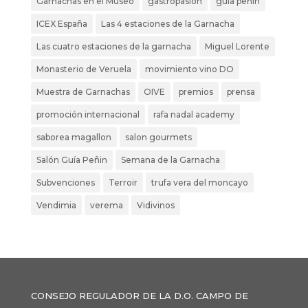
Garnachas en el Museo
gastropasion
guia peñin
ICEX España
Las 4 estaciones de la Garnacha
Las cuatro estaciones de la garnacha
Miguel Lorente
Monasterio de Veruela
movimiento vino DO
Muestra de Garnachas
OIVE
premios
prensa
promoción internacional
rafa nadal academy
saborea magallon
salon gourmets
Salón Guía Peñin
Semana de la Garnacha
Subvenciones
Terroir
trufa vera del moncayo
Vendimia
verema
Vidivinos
CONSEJO REGULADOR DE LA D.O. CAMPO DE