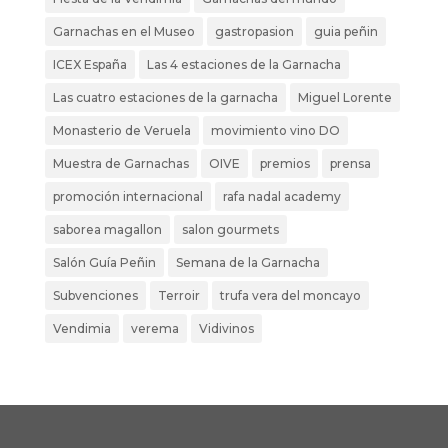
Garnachas en el Museo
gastropasion
guia peñin
ICEX España
Las 4 estaciones de la Garnacha
Las cuatro estaciones de la garnacha
Miguel Lorente
Monasterio de Veruela
movimiento vino DO
Muestra de Garnachas
OIVE
premios
prensa
promoción internacional
rafa nadal academy
saborea magallon
salon gourmets
Salón Guía Peñin
Semana de la Garnacha
Subvenciones
Terroir
trufa vera del moncayo
Vendimia
verema
Vidivinos