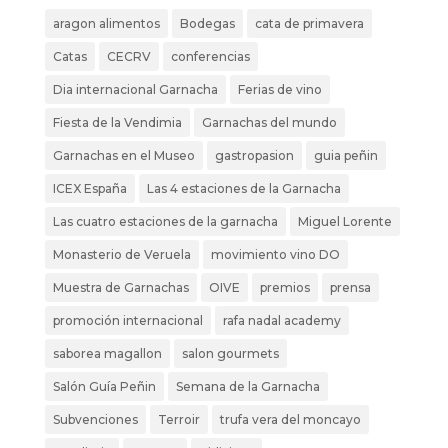
aragon alimentos
Bodegas
cata de primavera
Catas
CECRV
conferencias
Dia internacional Garnacha
Ferias de vino
Fiesta de la Vendimia
Garnachas del mundo
Garnachas en el Museo
gastropasion
guia peñin
ICEX España
Las 4 estaciones de la Garnacha
Las cuatro estaciones de la garnacha
Miguel Lorente
Monasterio de Veruela
movimiento vino DO
Muestra de Garnachas
OIVE
premios
prensa
promoción internacional
rafa nadal academy
saborea magallon
salon gourmets
Salón Guía Peñin
Semana de la Garnacha
Subvenciones
Terroir
trufa vera del moncayo