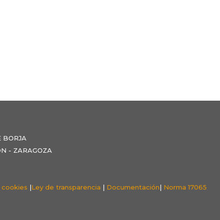
E BORJA
NZÓN - ZARAGOZA
e cookies
|
Ley de transparencia
|
Documentación
|
Norma 17065