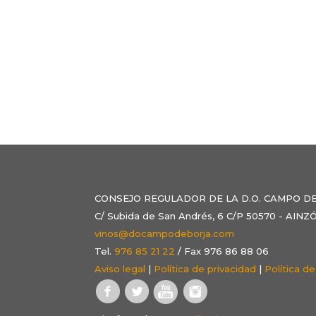
CONSEJO REGULADOR DE LA D.O. CAMPO D
C/ Subida de San Andrés, 6 C/P 50570 - AI
vinos@docampodeborja.com
Tel.
976 85 21 22
/ Fax 976 86 88 06
Aviso legal
|
Política de privacidad
|
Política d