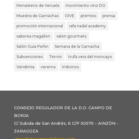
Monasterio de Veruela
movimiento vino DO
Muestra de Garnachas
OIVE
premios
prensa
promoción internacional
rafa nadal academy
saborea magallon
salon gourmets
Salón Guía Peñin
Semana de la Garnacha
Subvenciones
Terroir
trufa vera del moncayo
Vendimia
verema
Vidivinos
CONSEJO REGULADOR DE LA D.O. CAMPO DE
BORJA
C/ Subida de San Andrés, 6 C/P 50570 - AINZÓN -
ZARAGOZA
vinos@docampodeborja.com