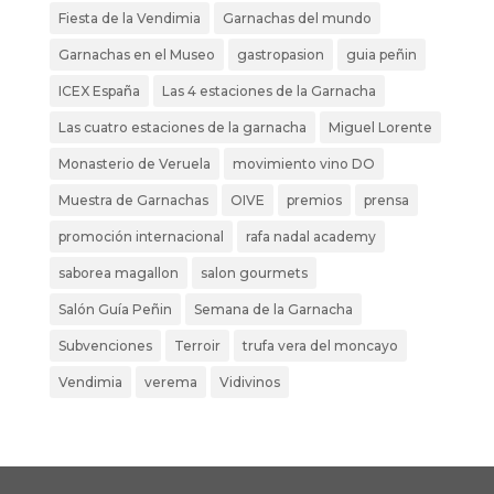
Fiesta de la Vendimia
Garnachas del mundo
Garnachas en el Museo
gastropasion
guia peñin
ICEX España
Las 4 estaciones de la Garnacha
Las cuatro estaciones de la garnacha
Miguel Lorente
Monasterio de Veruela
movimiento vino DO
Muestra de Garnachas
OIVE
premios
prensa
promoción internacional
rafa nadal academy
saborea magallon
salon gourmets
Salón Guía Peñin
Semana de la Garnacha
Subvenciones
Terroir
trufa vera del moncayo
Vendimia
verema
Vidivinos