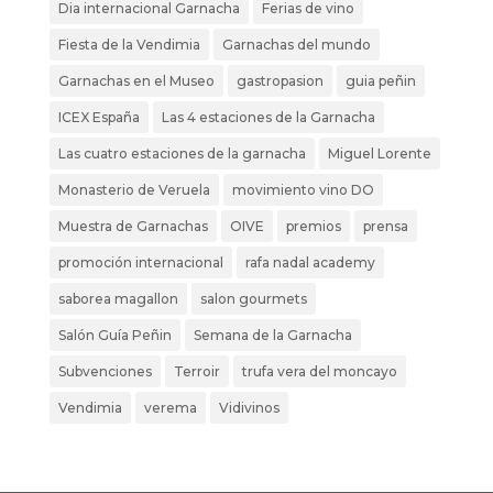
Dia internacional Garnacha
Ferias de vino
Fiesta de la Vendimia
Garnachas del mundo
Garnachas en el Museo
gastropasion
guia peñin
ICEX España
Las 4 estaciones de la Garnacha
Las cuatro estaciones de la garnacha
Miguel Lorente
Monasterio de Veruela
movimiento vino DO
Muestra de Garnachas
OIVE
premios
prensa
promoción internacional
rafa nadal academy
saborea magallon
salon gourmets
Salón Guía Peñin
Semana de la Garnacha
Subvenciones
Terroir
trufa vera del moncayo
Vendimia
verema
Vidivinos