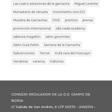
Las cuatro estaciones de la garnacha
Miguel Lorente
Monasterio de Veruela
movimiento vino DO
Muestra de Garnachas
OIVE
premios
prensa
promoción internacional
rafa nadal academy
saborea magallon
salon gourmets
Salón Guía Peñin
Semana de la Garnacha
Subvenciones
Terroir
trufa vera del moncayo
Vendimia
verema
Vidivinos
CONSEJO REGULADOR DE LA D.O. CAMPO DE
BORJA
C/ Subida de San Andrés, 6 C/P 50570 - AINZÓN -