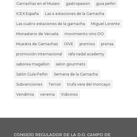
Garnachas en el Museo
gastropasion
guia peñin
ICEX España
Las 4 estaciones de la Garnacha
Las cuatro estaciones de la garnacha
Miguel Lorente
Monasterio de Veruela
movimiento vino DO
Muestra de Garnachas
OIVE
premios
prensa
promoción internacional
rafa nadal academy
saborea magallon
salon gourmets
Salón Guía Peñin
Semana de la Garnacha
Subvenciones
Terroir
trufa vera del moncayo
Vendimia
verema
Vidivinos
CONSEJO REGULADOR DE LA D.O. CAMPO DE