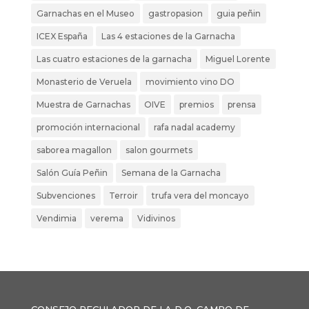
Garnachas en el Museo
gastropasion
guia peñin
ICEX España
Las 4 estaciones de la Garnacha
Las cuatro estaciones de la garnacha
Miguel Lorente
Monasterio de Veruela
movimiento vino DO
Muestra de Garnachas
OIVE
premios
prensa
promoción internacional
rafa nadal academy
saborea magallon
salon gourmets
Salón Guía Peñin
Semana de la Garnacha
Subvenciones
Terroir
trufa vera del moncayo
Vendimia
verema
Vidivinos
CONSEJO REGULADOR DE LA D.O. CAMPO DE