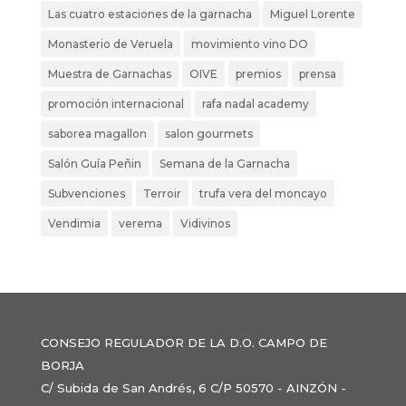
Las cuatro estaciones de la garnacha
Miguel Lorente
Monasterio de Veruela
movimiento vino DO
Muestra de Garnachas
OIVE
premios
prensa
promoción internacional
rafa nadal academy
saborea magallon
salon gourmets
Salón Guía Peñin
Semana de la Garnacha
Subvenciones
Terroir
trufa vera del moncayo
Vendimia
verema
Vidivinos
CONSEJO REGULADOR DE LA D.O. CAMPO DE
BORJA
C/ Subida de San Andrés, 6 C/P 50570 - AINZÓN -