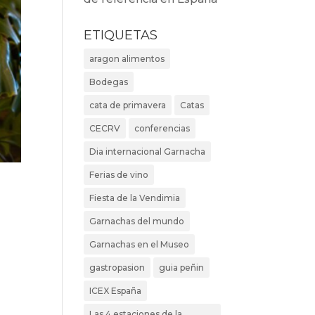
ETIQUETAS
aragon alimentos
Bodegas
cata de primavera
Catas
CECRV
conferencias
Dia internacional Garnacha
Ferias de vino
Fiesta de la Vendimia
Garnachas del mundo
Garnachas en el Museo
gastropasion
guia peñin
ICEX España
Las 4 estaciones de la