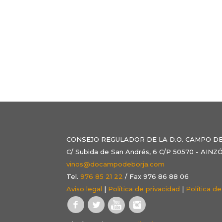
CONSEJO REGULADOR DE LA D.O. CAMPO D
C/ Subida de San Andrés, 6 C/P 50570 - AI
vinos@docampodeborja.com
Tel.
976 85 21 22
/ Fax 976 86 88 06
Aviso legal
|
Política de privacidad
|
Política d