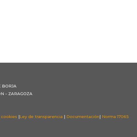
E BORJA
NZÓN - ZARAGOZA
e cookies
|
Ley de transparencia
|
Documentación
|
Norma 17065