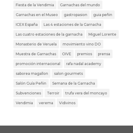
Fiesta de la Vendimia
Garnachas del mundo
Garnachas en el Museo
gastropasion
guia peñin
ICEX España
Las 4 estaciones de la Garnacha
Las cuatro estaciones de la garnacha
Miguel Lorente
Monasterio de Veruela
movimiento vino DO
Muestra de Garnachas
OIVE
premios
prensa
promoción internacional
rafa nadal academy
saborea magallon
salon gourmets
Salón Guía Peñin
Semana de la Garnacha
Subvenciones
Terroir
trufa vera del moncayo
Vendimia
verema
Vidivinos