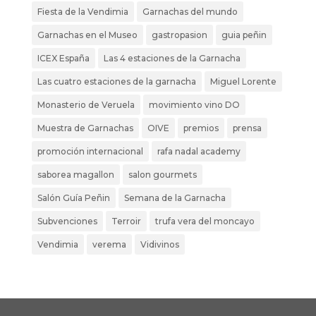
Fiesta de la Vendimia
Garnachas del mundo
Garnachas en el Museo
gastropasion
guia peñin
ICEX España
Las 4 estaciones de la Garnacha
Las cuatro estaciones de la garnacha
Miguel Lorente
Monasterio de Veruela
movimiento vino DO
Muestra de Garnachas
OIVE
premios
prensa
promoción internacional
rafa nadal academy
saborea magallon
salon gourmets
Salón Guía Peñin
Semana de la Garnacha
Subvenciones
Terroir
trufa vera del moncayo
Vendimia
verema
Vidivinos