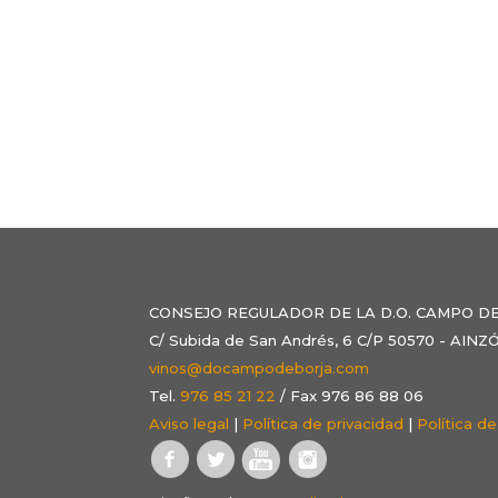
CONSEJO REGULADOR DE LA D.O. CAMPO D
C/ Subida de San Andrés, 6 C/P 50570 - AI
vinos@docampodeborja.com
Tel.
976 85 21 22
/ Fax 976 86 88 06
Aviso legal
|
Política de privacidad
|
Política d