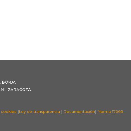
E BORJA
NZÓN - ZARAGOZA
e cookies
|
Ley de transparencia
|
Documentación
|
Norma 17065