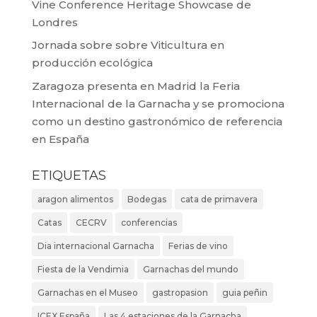
Vine Conference Heritage Showcase de
Londres
Jornada sobre sobre Viticultura en
producción ecológica
Zaragoza presenta en Madrid la Feria
Internacional de la Garnacha y se promociona
como un destino gastronómico de referencia
en España
ETIQUETAS
aragon alimentos
Bodegas
cata de primavera
Catas
CECRV
conferencias
Dia internacional Garnacha
Ferias de vino
Fiesta de la Vendimia
Garnachas del mundo
Garnachas en el Museo
gastropasion
guia peñin
ICEX España
Las 4 estaciones de la Garnacha