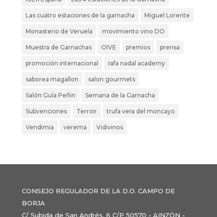
Las cuatro estaciones de la garnacha
Miguel Lorente
Monasterio de Veruela
movimiento vino DO
Muestra de Garnachas
OIVE
premios
prensa
promoción internacional
rafa nadal academy
saborea magallon
salon gourmets
Salón Guía Peñin
Semana de la Garnacha
Subvenciones
Terroir
trufa vera del moncayo
Vendimia
verema
Vidivinos
CONSEJO REGULADOR DE LA D.O. CAMPO DE
BORJA
C/ Subida de San Andrés, 6 C/P 50570 - AINZÓN -