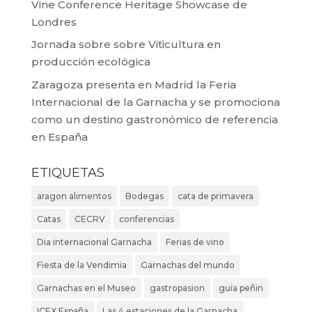
Vine Conference Heritage Showcase de
Londres
Jornada sobre sobre Viticultura en
producción ecológica
Zaragoza presenta en Madrid la Feria
Internacional de la Garnacha y se promociona
como un destino gastronómico de referencia
en España
ETIQUETAS
aragon alimentos
Bodegas
cata de primavera
Catas
CECRV
conferencias
Dia internacional Garnacha
Ferias de vino
Fiesta de la Vendimia
Garnachas del mundo
Garnachas en el Museo
gastropasion
guia peñin
ICEX España
Las 4 estaciones de la Garnacha