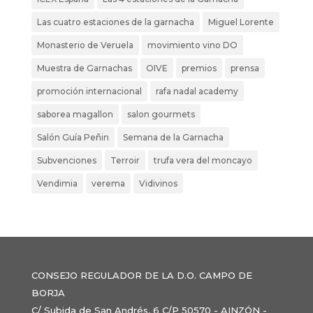
Las cuatro estaciones de la garnacha
Miguel Lorente
Monasterio de Veruela
movimiento vino DO
Muestra de Garnachas
OIVE
premios
prensa
promoción internacional
rafa nadal academy
saborea magallon
salon gourmets
Salón Guía Peñin
Semana de la Garnacha
Subvenciones
Terroir
trufa vera del moncayo
Vendimia
verema
Vidivinos
CONSEJO REGULADOR DE LA D.O. CAMPO DE
BORJA
C/ Subida de San Andrés, 6 C/P 50570 - AINZÓN -