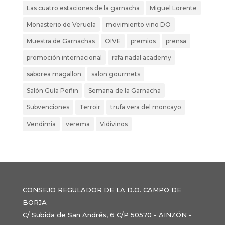
Las cuatro estaciones de la garnacha
Miguel Lorente
Monasterio de Veruela
movimiento vino DO
Muestra de Garnachas
OIVE
premios
prensa
promoción internacional
rafa nadal academy
saborea magallon
salon gourmets
Salón Guía Peñin
Semana de la Garnacha
Subvenciones
Terroir
trufa vera del moncayo
Vendimia
verema
Vidivinos
CONSEJO REGULADOR DE LA D.O. CAMPO DE
BORJA
C/ Subida de San Andrés, 6 C/P 50570 - AINZÓN -